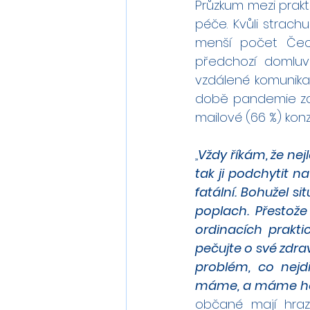
Průzkum mezi prakti
péče. Kvůli strach
menší počet Čechů
předchozí domluv
vzdálené komunikac
době pandemie zaz
mailové (66 %) kon
„
Vždy říkám, že nej
tak ji podchytit n
fatální. Bohužel s
poplach. Přestože
ordinacích prakti
pečujte o své zdrav
problém, co nejdř
máme, a máme ho
občané mají hraz