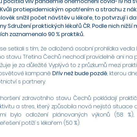
 pocítila vliv pandemie onemocnění covid-19 na 
 Kvůli protiepidemickým opatřením a strachu z nák
lověk snížil počet návštěv u lékaře, to potvrzují i da
y Sdružení praktických lékařů ČR. Podle nich nižší 
ích zaznamenalo 90 % praktiků.
ů se setkali s tím, že odložená osobní prohlídka vedl
ho stavu. Třetina Čechů nechodí pravidelně ani na p
uje je za důležité. Vyplývá to z průzkumů mezi praktic
i osvětové kampaně 
Dřív než bude pozdě
, kterou dn
nictví s partnery.
horšení zdravotního stavu Čechů pokládají praktičtí
aktivitu a stres, který způsobila nová nejistá situace
nami bylo odložení plánovaných výkonů (58 %), 
eřešení potíží s lékařem (50 %).