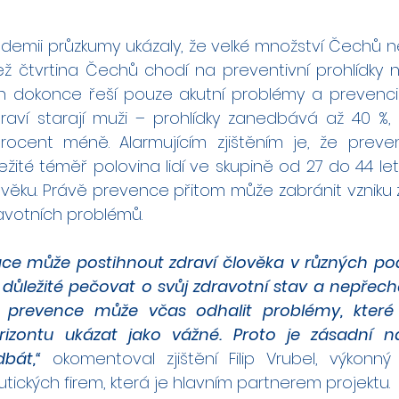
emii průzkumy ukázaly, že velké množství Čechů ne
ž čtvrtina Čechů chodí na preventivní prohlídky n
 dokonce řeší pouze akutní problémy a prevenci 
aví starají muži – prohlídky zanedbává až 40 %, 
ocent méně. Alarmujícím zjištěním je, že preventi
žité téměř polovina lidí ve skupině od 27 do 44 let
m věku. Právě prevence přitom může zabránit vzniku 
votních problémů.
ce může postihnout zdraví člověka v různých pod
 důležité pečovat o svůj zdravotní stav a nepřechá
ná prevence může včas odhalit problémy, kter
zontu ukázat jako vážné. Proto je zásadní na
bát,“
 okomentoval zjištění Filip Vrubel, výkonný 
ických firem, která je hlavním partnerem projektu.