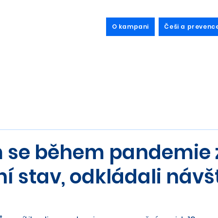
O kampani
Češi a prevenc
.
se během pandemie z
í stav, odkládali náv