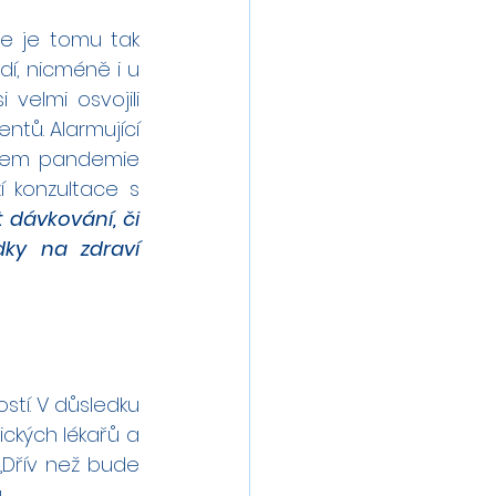
e je tomu tak 
dí, nicméně i u 
velmi osvojili 
tů. Alarmující 
ěhem pandemie 
 konzultace s 
dávkování, či 
ky na zdraví 
tí. V důsledku 
kých lékařů a 
Dřív než bude 
 