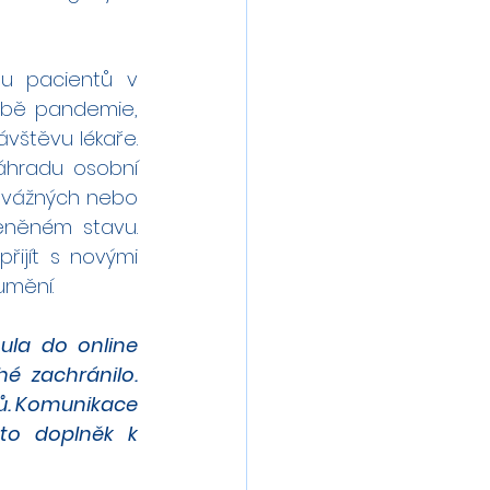
tu pacientů v 
obě pandemie, 
štěvu lékaře. 
áhradu osobní 
ě vážných nebo 
něném stavu. 
ijít s novými 
umění.
la do online 
 zachránilo. 
ů. Komunikace 
o doplněk k 