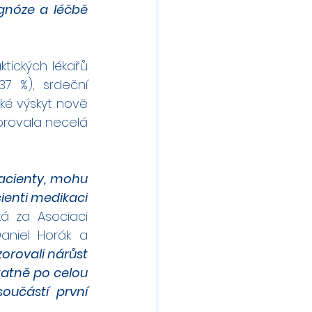
gnóze a léčbě 
tických lékařů 
 %), srdeční 
é výskyt nově 
orovala necelá 
pacienty, mohu 
ienti medikaci 
íká za Asociaci 
aniel Horák a 
orovali nárůst 
tatně po celou 
oučástí první 