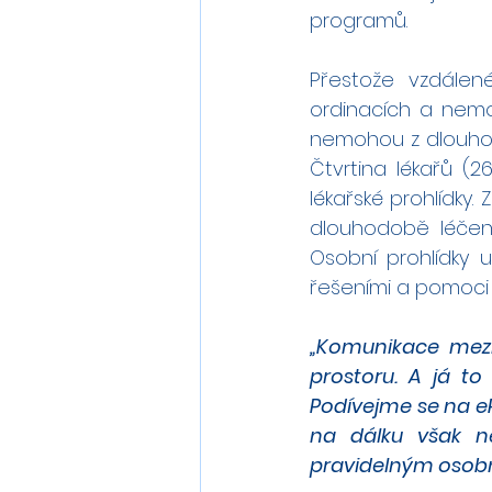
programů.
Přestože vzdálené
ordinacích a nemo
nemohou z dlouhod
Čtvrtina lékařů (
lékařské prohlídky.
dlouhodobě léčený
Osobní prohlídky u
řešeními a pomoci 
„Komunikace mezi
prostoru. A já to
Podívejme se na e
na dálku však n
pravidelným osob