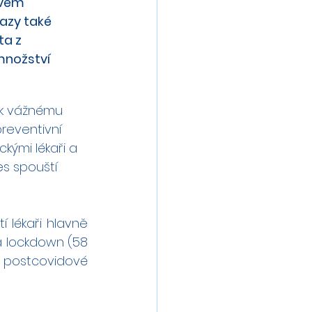
svém 
azy také 
ta z 
množství 
a k vážnému 
reventivní 
kými lékaři a 
es spouští 
 lékaři hlavně 
 a lockdown (58 
postcovidové 