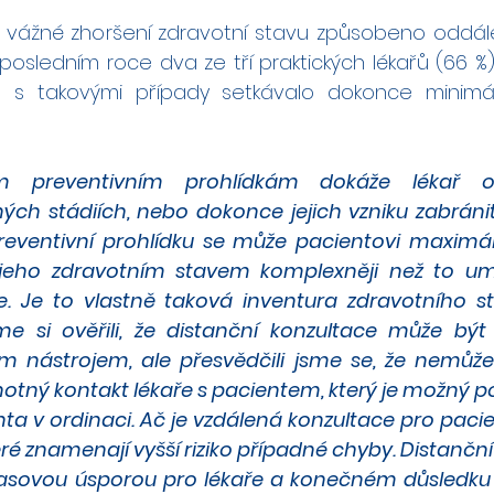
lo vážné zhoršení zdravotní stavu způsobeno oddál
v posledním roce dva ze tří praktických lékařů (66 %).
 takovými případy setkávalo dokonce minimáln
ým preventivním prohlídkám dokáže lékař od
ch stádiích, nebo dokonce jejich vzniku zabráni
eventivní prohlídku se může pacientovi maximál
jeho zdravotním stavem komplexněji než to um
. Je to vlastně taková inventura zdravotního st
e si ověřili, že distanční konzultace může být
ým nástrojem, ale přesvědčili jsme se, že nemůže
tný kontakt lékaře s pacientem, který je možný pou
ta v ordinaci. Ač je vzdálená konzultace pro pacie
eré znamenají vyšší riziko případné chyby. Distančn
sovou úsporou pro lékaře a konečném důsledku č