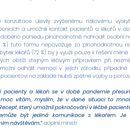
 konzultace ulevily zvýšenému rizikovému výsky
cnicích a umožnili kontakt pacientů a lékařů v d
obého pohledu plnohodnotně nahradit osobní náv
26 %) tuto formu nepovažuje za plnohodnotnou n
 Zbytek lékařů (72 %) by ji využil pouze k řešení mén
ch obtíží stejným léčivým přípravkem při nezmě
možní odhalit nemoci v jejich zárodku, případně př
pacientovi na základě hlubší zpětné vazby a poroz
 pacienty a lékaři se v době pandemie přesunu
 moc vítám, myslím, že v dané situaci to mnohé
Recept, který umožnil pokračování v léčbě pacient
emůže být jediná komunikace s lékařem. Je t
ním návštěvám,“ 
doplnil ministr.