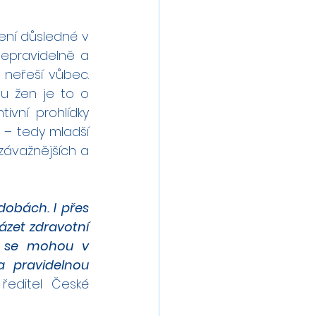
ní důsledné v 
epravidelně a 
neřeší vůbec. 
u žen je to o 
vní prohlídky 
 – tedy mladší 
závažnějších a 
obách. I přes 
zet zdravotní 
é se mohou v 
 pravidelnou 
ředitel České 