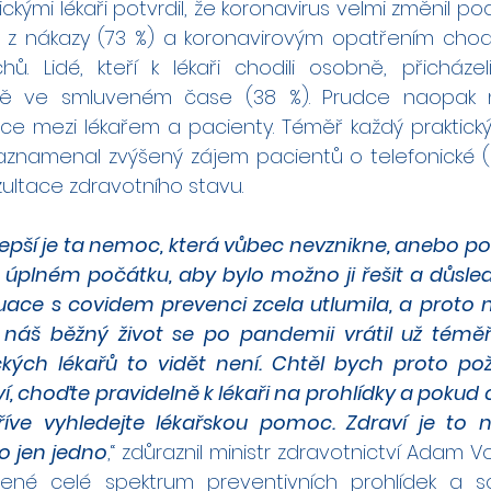
ckými lékaři potvrdil, že koronavirus velmi změnil po
u z nákazy (73 %) a koronavirovým opatřením chodi
. Lidé, kteří k lékaři chodili osobně, přicházel
ě ve smluveném čase (38 %). Prudce naopak n
e mezi lékařem a pacienty. Téměř každý praktický l
namenal zvýšený zájem pacientů o telefonické (
zultace zdravotního stavu.
lepší je ta nemoc, která vůbec nevznikne, anebo poku
a úplném počátku, aby bylo možno ji řešit a důsled
ituace s covidem prevenci zcela utlumila, a proto 
 náš běžný život se po pandemii vrátil už téměř
ckých lékařů to vidět není. Chtěl bych proto po
í, choďte pravidelně k lékaři na prohlídky a pokud cí
íve vyhledejte lékařskou pomoc. Zdraví je to ne
 jen jedno
,“ zdůraznil ministr zdravotnictví Adam Vo
ené celé spektrum preventivních prohlídek a sc