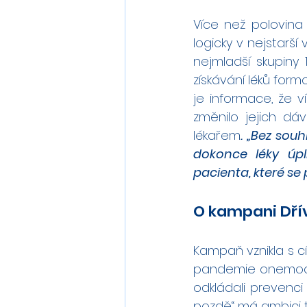
Více než polovina 
logicky v nejstarší
nejmladší skupiny 1
získávání léků form
je informace, že 
změnilo jejich dáv
lékařem
. „Bez sou
dokonce léky úpl
pacienta, které se
O kampani Dří
Kampaň vznikla s cí
pandemie onemocněn
odkládali prevenci
pozdě“ má ambici t