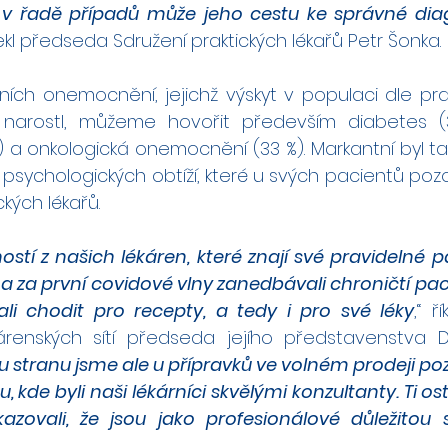
 v řadě případů může jeho cestu ke správné dia
ekl předseda Sdružení praktických lékařů Petr Šonka.
ních onemocnění, jejichž výskyt v populaci dle prak
narostl, můžeme hovořit především diabetes (37
a onkologická onemocnění (33 %). Markantní byl tak
psychologických obtíží, které u svých pacientů poz
ckých lékařů.
stí z našich lékáren, které znají své pravidelné 
na za první covidové vlny zanedbávali chroničtí pac
ali chodit pro recepty, a tedy i pro své léky
,“ ř
árenských sítí předseda jejího představenstva D
 stranu jsme ale u přípravků ve volném prodeji poz
kde byli naši lékárníci skvělými konzultanty. Ti os
zovali, že jsou jako profesionálové důležitou s