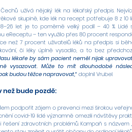
Čechů užívá nějaký lék na lékařský předpis. Nejvíc
 věkové skupině, kde lék na recept potřebuje 8 z 10 li
8–26 let je to poměrně velký podíl – 40 %. Lidé si 
ou eReceptu – ten využilo přes 80 procent responden
více než 7 procent uživatelů léků na předpis si b
kování, či léky úplně vysadilo, a to bez předchozí
hlasu lékaře by sám pacient neměl nijak upravovat 
ně vysazovat. Může to mít dlouhodobé násled
 pak budou těžce napravovat,“
 doplnil Vrubel.
v než bude pozdě:
lem podpořit zájem o prevenci mezi širokou veřejnos
í covid-19 lidé významně omezili návštěvy praktic
 i řešení zdravotních problémů. Kampaň s názvem „
ento stav změnit a vrátit občany do ordinací lékařů.