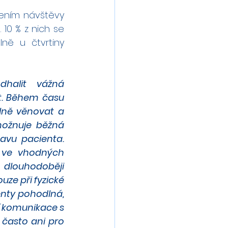
ením návštěvy 
 10 % z nich se 
ě u čtvrtiny 
halit vážná 
t. Během času 
ně věnovat a 
ožnuje běžná 
avu pacienta. 
 ve vhodných 
 dlouhodoběji 
ze při fyzické 
nty pohodlná, 
í komunikace s 
asto ani pro 