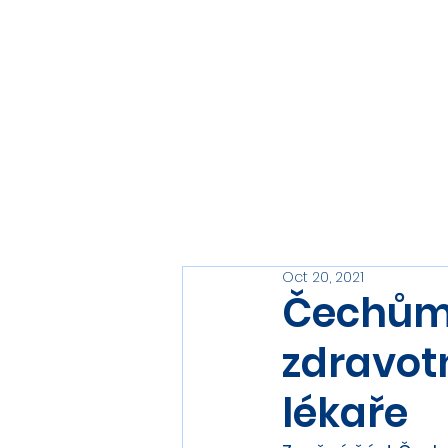
DŘIV NEŽ BUDE POZDĚ
Neodkládejte preventivní péči, než bude opravdu pozdě
Oct 20, 2021
Čechům 
zdravotn
lékaře