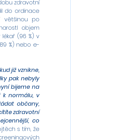
dobu zdravotní 
l do ordinace 
i většinou po 
arostl objem 
ékař (96 %) v 
89 %) nebo e-
d již vznikne, 
ky pak nebyly 
nyní bijeme na 
 k normálu, v 
žádat občany, 
títe zdravotní 
jcennější, co 
jtěch s tím, že 
reeningových 