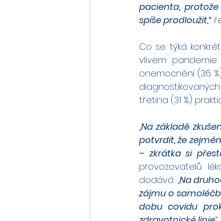
pacienta, protože
spíše prodloužit,“
 ř
Co se týká konkrét
vlivem pandemie 
onemocnění (36 %) 
diagnostikovaných 
třetina (31 %) prakti
„
Na základě zkušeno
potvrdit, že zejmé
– zkrátka si přest
provozovatelů lék
dodává: „
Na druhou
zájmu o samoléčbu, 
dobu covidu proka
zdravotnické linie
.“