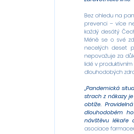
Bez ohledu na pand
prevenci – více ne
každý desátý Čech
Méně se o své zdr
necelých deset pr
nepovažuje za důle
lidé v produktivní
dlouhodobých zdra
„Pandemická situa
strach z nákazy je
obtíže. Pravidel
dlouhodobém hori
návštěvu lékaře d
asociace farmaceut