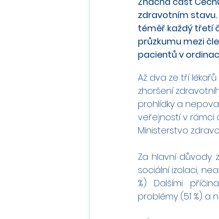
Značná část Čechů
zdravotním stavu.
téměř každý třetí č
průzkumu mezi člen
pacientů v ordinac
Až dva ze tří lékař
zhoršení zdravotní
prohlídky a nepovaž
veřejností v rámc
Ministerstvo zdravot
Za hlavní důvody z
sociální izolaci, ne
%). Dalšími příči
problémy (51 %) a n