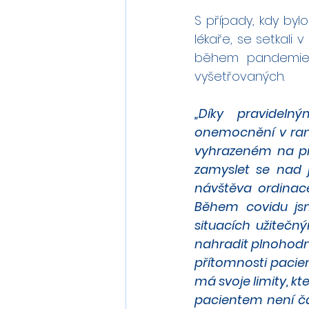
S případy, kdy by
lékaře, se setkali 
během pandemie s
vyšetřovaných.
„Díky pravideln
onemocnění v raný
vyhrazeném na pr
zamyslet se nad 
návštěva ordinace
Během covidu jsm
situacích užitečn
nahradit plnohodno
přítomnosti pacien
má svoje limity, kt
pacientem není ča