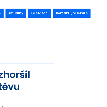
e
Aktuality
Ke stažení
Kontaktujte lékaře
horšil
štěvu