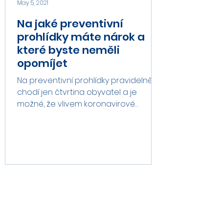
May 5, 2021
Na jaké preventivní
prohlídky máte nárok a
které byste neměli
opomíjet
Na preventivní prohlídky pravidelně
chodí jen čtvrtina obyvatel a je
možné, že vlivem koronavirové
pandemie se toto číslo ještě snížilo....