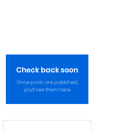
DŘIV NEŽ BUDE
POZDĚ
Neodkládejte preventivní péči,
než bude opravdu pozdě.
Check back soon
Once posts are published,
you’ll see them here.